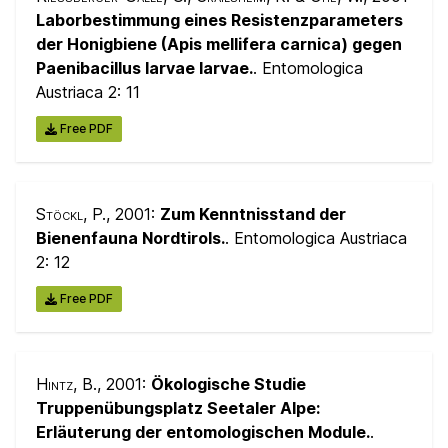
Laborbestimmung eines Resistenzparameters
der Honigbiene (Apis mellifera carnica) gegen
Paenibacillus larvae larvae.
. Entomologica
Austriaca 2:
11
Free PDF
Stöckl, P.
, 2001:
Zum Kenntnisstand der
Bienenfauna Nordtirols.
. Entomologica Austriaca
2:
12
Free PDF
Hintz, B.
, 2001:
Ökologische Studie
Truppenübungsplatz Seetaler Alpe:
Erläuterung der entomologischen Module.
.