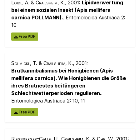
Loidl, A. & Crailsheim, K.
, 2001:
Lipidverwertung
bei einem sozialen Insekt (Apis mellifera
carnica POLLMANN).
. Entomologica Austriaca 2:
10
Free PDF
Schmickl, T. & Crailsheim, K.
, 2001:
Brutkannibalismus bei Honigbienen (Apis
mellifera carnica). Wie Honigbienen die Größe
ihres Brutnestes bei längeren
Schlechtwetterperioden regulieren.
.
Entomologica Austriaca 2:
10, 11
Free PDF
Riessberger-Gallé, U., Crailsheim, K. & Ohe, W.
, 2001: