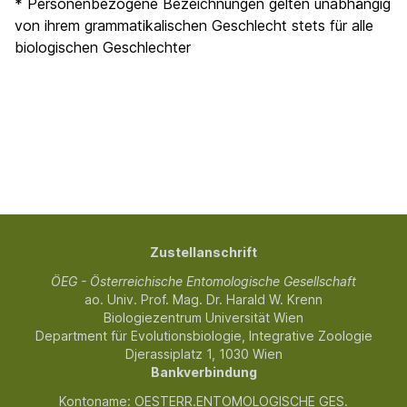
* Personenbezogene Bezeichnungen gelten unabhängig
von ihrem grammatikalischen Geschlecht stets für alle
biologischen Geschlechter
Zustellanschrift
ÖEG - Österreichische Entomologische Gesellschaft
ao. Univ. Prof. Mag. Dr. Harald W. Krenn
Biologiezentrum Universität Wien
Department für Evolutionsbiologie, Integrative Zoologie
Djerassiplatz 1, 1030 Wien
Bankverbindung
Kontoname: OESTERR.ENTOMOLOGISCHE GES.